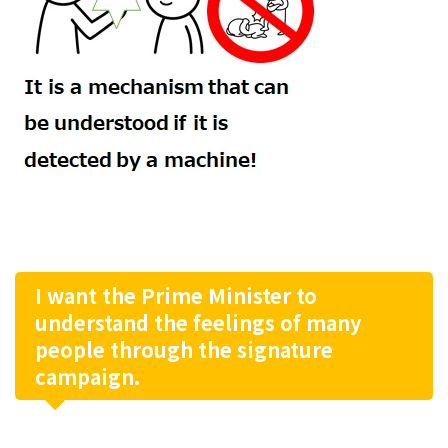
I want the Prime Minister to
understand the feelings of many
people through the signature
campaign.