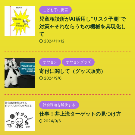
こども庁に提言
児童相談所がAI活用し“リスク予測”で
対策←それならうちの機械を具現化し
て
2024/11/12
オヤセン
オヤセングッズ
寄付に関して（グッズ販売）
2024/9/6
社会課題を解決する
仕事！井上流ターゲットの見つけ方
2024/9/6