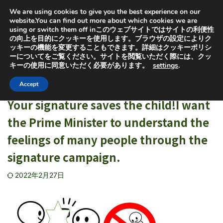
オヤセン「子どもは親を選べない」の「親」と「選」から
We are using cookies to give you the best experience on our
取っています。子供を救うためにも特許出願中の虐待検知
器普及にご協力ください
website.You can find out more about which cookies we are
using or switch them off inこのウェブサイトではサイトの利便性
の向上を目的にクッキーを使用します。ブラウザの設定によりク
ッキーの機能を変更することもできます。詳細はクッキーポリシ
ーについてをご覧ください。サイトを閲覧いただく際には、クッ
キーの使用に同意いただく必要があります。
settings
.
HOME
>
English version
>
English version
Accept
Your signature saves the child!I want
the Prime Minister to understand the
feelings of many people through the
signature campaign.
2022年2月27日