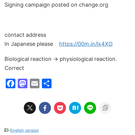
Signing campaign posted on change.org
contact address
In Japanese please
https://00m.in/lx4XO
Biological reaction → physiological reaction.
Correct
F
M
E
共
a
a
m
有
c
st
ai
e
o
l
b
d
o
o
-
English version