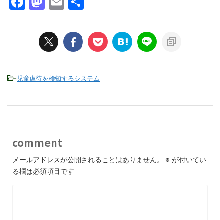
F
M
E
共
a
a
m
有
c
st
ai
e
o
l
b
d
o
o
-
児童虐待を検知するシステム
o
n
k
comment
メールアドレスが公開されることはありません。
※
が付いてい
る欄は必須項目です