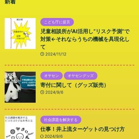
新着
こども庁に提言
児童相談所がAI活用し“リスク予測”で
対策←それならうちの機械を具現化し
て
2024/11/12
オヤセン
オヤセングッズ
寄付に関して（グッズ販売）
2024/9/6
社会課題を解決する
仕事！井上流ターゲットの見つけ方
2024/9/6