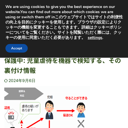
オヤセン「子どもは親を選べない」の「親」と「選」から
We are using cookies to give you the best experience on our
取っています。子供を救うためにも特許出願中の虐待検知
器普及にご協力ください
website.You can find out more about which cookies we are
using or switch them off inこのウェブサイトではサイトの利便性
の向上を目的にクッキーを使用します。ブラウザの設定によりク
ッキーの機能を変更することもできます。詳細はクッキーポリシ
ーについてをご覧ください。サイトを閲覧いただく際には、クッ
キーの使用に同意いただく必要があります。
settings
.
HOME
>
児童虐待を検知するシステム
>
児童虐待を検知するシステム
Accept
保護中: 児童虐待を機器で検知する、その
裏付け情報
2024年9月6日