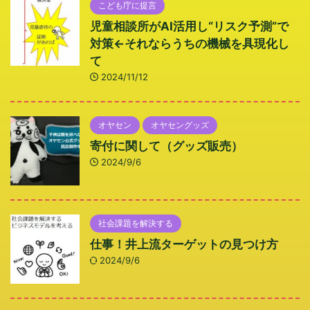
こども庁に提言
児童相談所がAI活用し“リスク予測”で
対策←それならうちの機械を具現化し
て
2024/11/12
オヤセン
オヤセングッズ
寄付に関して（グッズ販売）
2024/9/6
社会課題を解決する
仕事！井上流ターゲットの見つけ方
2024/9/6