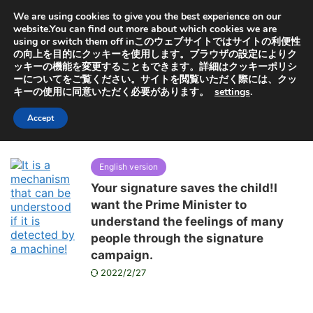
オヤセン「子どもは親を選べない」の「親」と「選」から
We are using cookies to give you the best experience on our
取っています。子供を救うためにも特許出願中の虐待検知
器普及にご協力ください
website.You can find out more about which cookies we are
using or switch them off inこのウェブサイトではサイトの利便性
の向上を目的にクッキーを使用します。ブラウザの設定によりク
ッキーの機能を変更することもできます。詳細はクッキーポリシ
ーについてをご覧ください。サイトを閲覧いただく際には、クッ
キーの使用に同意いただく必要があります。
settings
.
HOME
>
2022年
>
1月
月別アーカイブ：2022年01月
Accept
English version
Your signature saves the child!I
want the Prime Minister to
understand the feelings of many
people through the signature
campaign.
2022/2/27