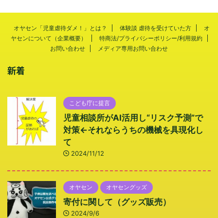
オヤセン「児童虐待ダメ！」とは？
体験談 虐待を受けていた方
オ
ヤセンについて（企業概要）
特商法/プライバシーポリシー/利用規約
お問い合わせ
メディア専用お問い合わせ
新着
こども庁に提言
児童相談所がAI活用し“リスク予測”で
対策←それならうちの機械を具現化し
て
2024/11/12
オヤセン
オヤセングッズ
寄付に関して（グッズ販売）
2024/9/6