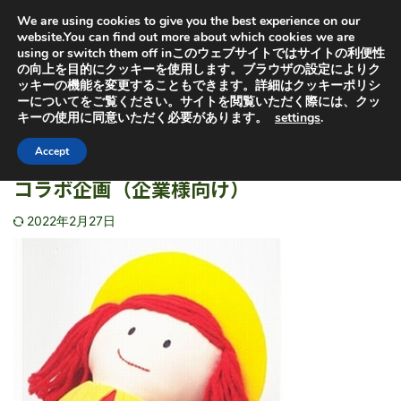
オヤセン「子どもは親を選べない」の「親」と「選」から
We are using cookies to give you the best experience on our
取っています。子供を救うためにも特許出願中の虐待検知
器普及にご協力ください
website.You can find out more about which cookies we are
using or switch them off inこのウェブサイトではサイトの利便性
の向上を目的にクッキーを使用します。ブラウザの設定によりク
ッキーの機能を変更することもできます。詳細はクッキーポリシ
ーについてをご覧ください。サイトを閲覧いただく際には、クッ
キーの使用に同意いただく必要があります。
settings
.
HOME
>
コラボ企画
>
コラボ企画
Accept
コラボ企画（企業様向け）
2022年2月27日