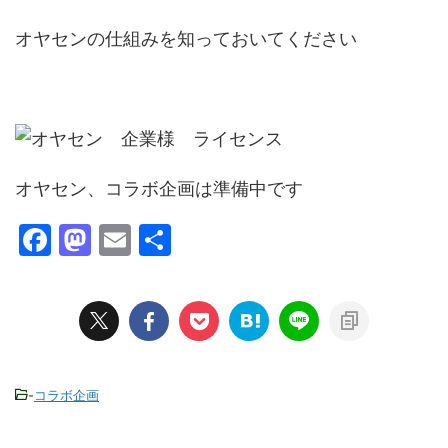
オヤセンの仕組みを知っておいてください
オヤセン、コラボ企画は準備中です
F
M
E
共
a
a
m
有
c
st
ai
e
o
l
b
d
o
o
-
コラボ企画
o
n