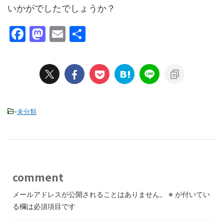
いかがでしたでしょうか？
F
M
E
共
a
a
m
有
c
st
ai
e
o
l
b
d
o
o
-
未分類
o
n
k
comment
メールアドレスが公開されることはありません。
※
が付いてい
る欄は必須項目です