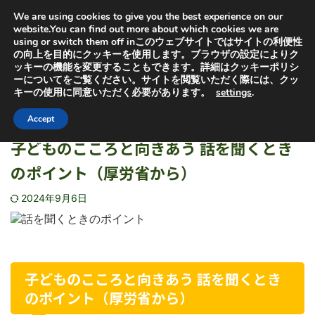
オヤセン「子どもは親を選べない」の「親」と「選」から
We are using cookies to give you the best experience on our
取っています。子供を救うためにも特許出願中の虐待検知
器普及にご協力ください
website.You can find out more about which cookies we are
using or switch them off inこのウェブサイトではサイトの利便性
の向上を目的にクッキーを使用します。ブラウザの設定によりク
ッキーの機能を変更することもできます。詳細はクッキーポリシ
ーについてをご覧ください。サイトを閲覧いただく際には、クッ
キーの使用に同意いただく必要があります。
settings
.
HOME
>
未分類
>
未分類
Accept
子どものこころと向きあう 話を聞くとき
のポイント（厚労省から）
2024年9月6日
子どものこころと向きあう 話を聞くとき
のポイント（厚労省から）