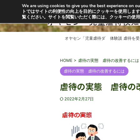
We are using cookies to give you the best experience o
オヤセン「子どもは親を選べない」の「親」と「
トではサイトの利便性の向上を目的にクッキーを使用します
供を救うためにも特許出願中の虐待検知器普及に
覧ください。サイトを閲覧いただく際には、クッキーの使
オヤセン「児童虐待ダ
体験談 虐待を
メ！」とは？
HOME
>
虐待の実態 虐待の改善するには
虐待の実態 虐待の改善するには
虐待の実態 虐待の
2022年2月27日