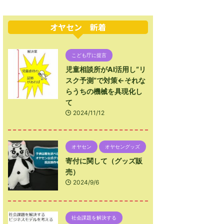
オヤセン 新着
こども庁に提言
児童相談所がAI活用し“リ
スク予測”で対策←それな
らうちの機械を具現化し
て
2024/11/12
オヤセン
オヤセングッズ
寄付に関して（グッズ販
売）
2024/9/6
社会課題を解決する