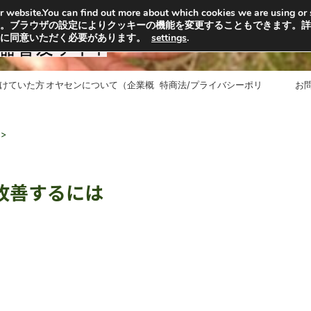
n our website.You can find out more about which cookies we are usi
選」から取っています。子
。ブラウザの設定によりクッキーの機能を変更することもできます。詳
ご協力ください
用に同意いただく必要があります。
settings
.
受けていた方
オヤセンについて（企業概
特商法/プライバシーポリ
お
要）
シー/利用規約
>
改善するには