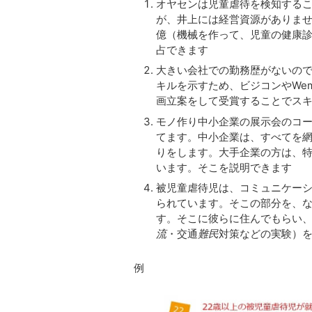
オヤセンは児童虐待を検知する
が、井上には経営資源がありませ
億（機械を作って、児童の健康
占できます
大きい会社での勤務歴がないの
キルを示すため、ビジコンやWe
画立案をして受賞することでス
モノ作り中小企業の展示会のコ
てます。中小企業は、すべてを
りをします。大手企業の方は、
います。そこを説明できます
被児童虐待児は、コミュニケー
られています。そこの部分を、
す。そこに彼らに住んでもらい
流
・交通
難民
対策などの実験）
例