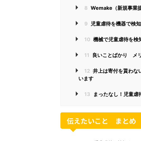
8
Wemake（新規事
9
児童虐待を機器で検知
10
機械で児童虐待を検
11
良いことばかり メ
12
井上は寄付を貰わな
います
13
まったなし！児童虐
伝えたいこと まとめ