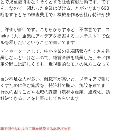
ことで児童虐待をなくそうとする社会貢献活動です。です
ん。なので、関わった企業は儲けることができます693
診断をするとその検査費用で）機械を作る会社は特許が独
で、評価が低いです。こちらからすると、不本意です。ス
make（大手企業にアイデアを提案するコンテスト）で企
キルを示したいということで書いてます
ーディネーターとして、中小企業の先端情報をたくさん得
網羅しないといけないので、経営全般を網羅した、モノ作
特定分野には詳しくても、近視眼的なモノの見方になって
ション不足な人が多い、離職率が高いと、メディアで報じ
なくすために住む施設を、特許料で賄い、施設を建てま
、行政の困りごとや地域の課題（農林水産業。過疎化。
物
を解決できることを仕事にしてもらいます