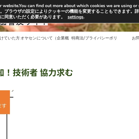
n our website.You can find out more about which cookies we are usi
選」から取っています。子
。ブラウザの設定によりクッキーの機能を変更することもできます。詳
ご協力ください
用に同意いただく必要があります。
settings
.
受けていた方
オヤセンについて（企業概
特商法/プライバシーポリ
お
要）
シー/利用規約
知！技術者 協力求む