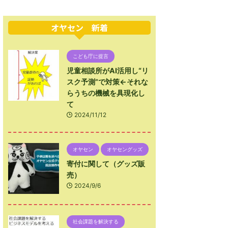
オヤセン 新着
こども庁に提言
児童相談所がAI活用し“リ
スク予測”で対策←それな
らうちの機械を具現化し
て
2024/11/12
オヤセン
オヤセングッズ
寄付に関して（グッズ販
売）
2024/9/6
社会課題を解決する