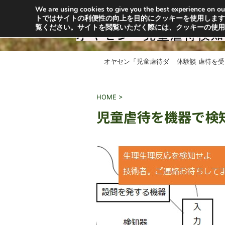
We are using cookies to give you the best experience o
オヤセン「子どもは親を選べない」の「親」と「
トではサイトの利便性の向上を目的にクッキーを使用します
供を救うためにも特許出願中の虐待検知器普及に
覧ください。サイトを閲覧いただく際には、クッキーの使
オヤセン「児童虐待ダ
体験談 虐待を
メ！」とは？
HOME
>
児童虐待を機器で検