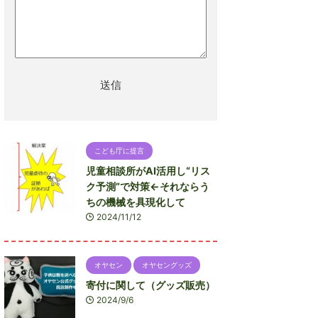
こども庁に提言
児童相談所がAI活用し“リス
ク予測”で対策←それならう
ちの機械を具現化して
2024/11/12
オヤセン
オヤセングッズ
寄付に関して（グッズ販売）
2024/9/6