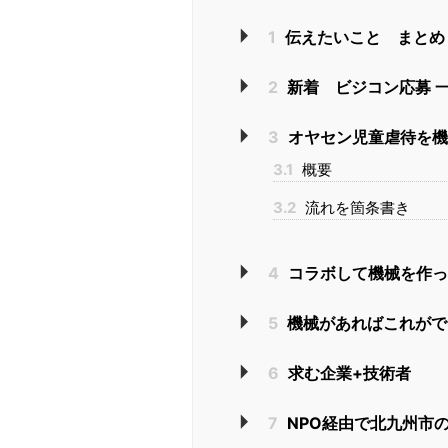
1
伝えたいこと まとめ
2
新着 ビジコン応募 
3
オヤセン児童虐待を機
3.1
概要
3.2
流れを箇条書き
4
コラボして機械を作っ
5
機械があればこれがで
6
求む企業+技術者
7
NPO経由で北九州市