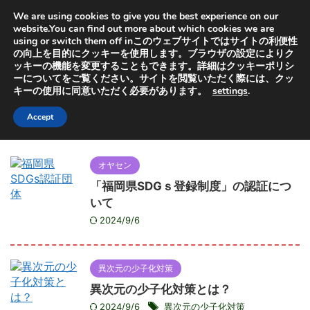
オヤセン「子どもは親を選べない」の「親」と「選」から
We are using cookies to give you the best experience on our
取っています。子供を救うためにも特許出願中の虐待検知
器普及にご協力ください
website.You can find out more about which cookies we are
using or switch them off inこのウェブサイトではサイトの利便性
の向上を目的にクッキーを使用します。ブラウザの設定によりク
ッキーの機能を変更することもできます。詳細はクッキーポリシ
ーについてをご覧ください。サイトを閲覧いただく際には、クッ
キーの使用に同意いただく必要があります。
settings
.
HOME
>
2023年
>
1月
月別アーカイブ：2023年01月
Accept
オヤセン
「福岡県SDGｓ登録制度」の認証につ
いて
2024/9/6
異次元の少子化対策
異次元の少子化対策とは？
2024/9/6
異次元の少子化対策