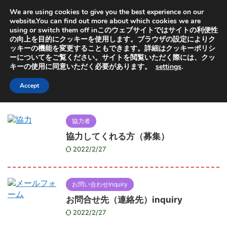
オヤセン「子どもは親を選べない」の「親」と「選」から
We are using cookies to give you the best experience on our
取っています。子供を救うためにも特許出願中の虐待検知
器普及にご協力ください
website.You can find out more about which cookies we are
using or switch them off inこのウェブサイトではサイトの利便性
の向上を目的にクッキーを使用します。ブラウザの設定によりク
ッキーの機能を変更することもできます。詳細はクッキーポリシ
ーについてをご覧ください。サイトを閲覧いただく際には、クッ
キーの使用に同意いただく必要があります。
settings
.
HOME
>
2021年
>
9月
月別アーカイブ：2021年09月
Accept
協力者
協力してくれる方（募集）
2022/2/27
お問い合わせinquiry
お問合せ先（連絡先）inquiry
2022/2/27