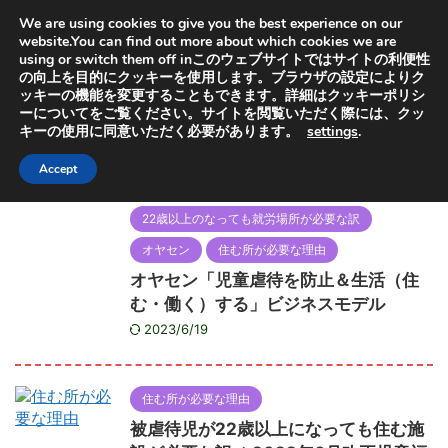
オヤセン「子どもは親を選べない」の「親」と「選」から
We are using cookies to give you the best experience on our
取っています。子供を救うためにも特許出願中の虐待検知
器普及にご協力ください
website.You can find out more about which cookies we are
using or switch them off inこのウェブサイトではサイトの利便性
の向上を目的にクッキーを使用します。ブラウザの設定によりク
ッキーの機能を変更することもできます。詳細はクッキーポリシ
ーについてをご覧ください。サイトを閲覧いただく際には、クッ
キーの使用に同意いただく必要があります。
settings
.
HOME
>
住む所が必要な理由
>
住む所が必要な理由
Accept
22歳以上のなっても就労場所が必要な訳
オヤセン
住む所が必要な理由
オヤセン「児童虐待を防止＆生活（住
む・働く）する」ビジネスモデル
2023/6/19
住む所が必要な理由
被虐待児が22歳以上になっても住む施