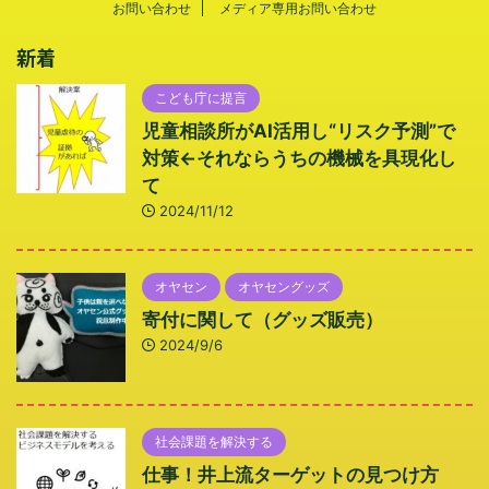
お問い合わせ
メディア専用お問い合わせ
新着
こども庁に提言
児童相談所がAI活用し“リスク予測”で
対策←それならうちの機械を具現化し
て
2024/11/12
オヤセン
オヤセングッズ
寄付に関して（グッズ販売）
2024/9/6
社会課題を解決する
仕事！井上流ターゲットの見つけ方