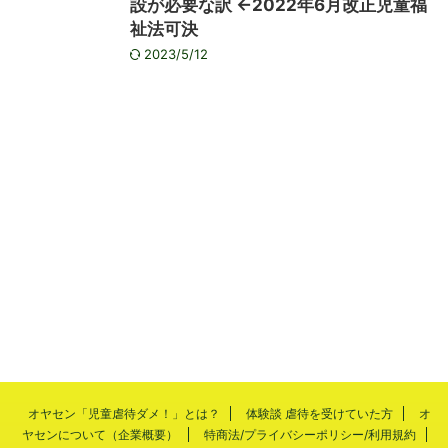
設が必要な訳 ←2022年6月改正児童福
祉法可決
2023/5/12
オヤセン「児童虐待ダメ！」とは？
体験談 虐待を受けていた方
オ
ヤセンについて（企業概要）
特商法/プライバシーポリシー/利用規約