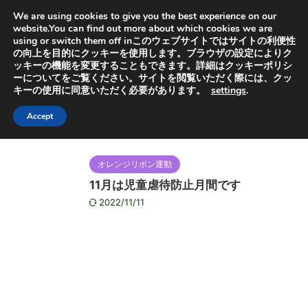
オヤセン「子どもは親を選べない」の「親」と「選」から
We are using cookies to give you the best experience on our
取っています。子供を救うためにも特許出願中の虐待検知
器普及にご協力ください
website.You can find out more about which cookies we are
using or switch them off inこのウェブサイトではサイトの利便性
の向上を目的にクッキーを使用します。ブラウザの設定によりク
ッキーの機能を変更することもできます。詳細はクッキーポリシ
ーについてをご覧ください。サイトを閲覧いただく際には、クッ
キーの使用に同意いただく必要があります。
settings
.
HOME
>
2022年
>
11月
月別アーカイブ：2022年11月
Accept
オレンジリボン運動
11月は児童虐待防止月間です
2022/11/11